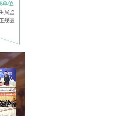
保单位
生局监
正规医