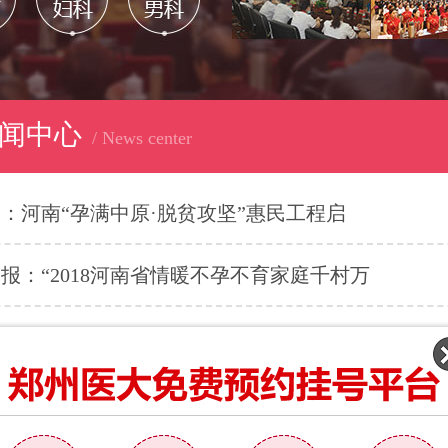
闻中心
/ News center
：河南“孕满中原·脱贫攻坚”惠民工程启
报：“2018河南省情暖不孕不育家庭千村万
：京沪豫专家博导团 携不孕技术圆梦中原
：郑州医大生殖医院继中国扶贫大会又获河南