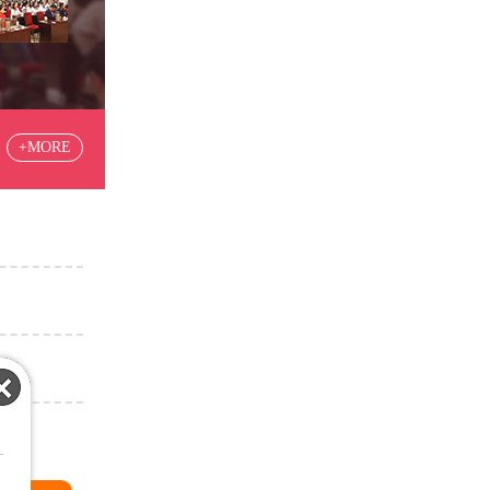
+MORE