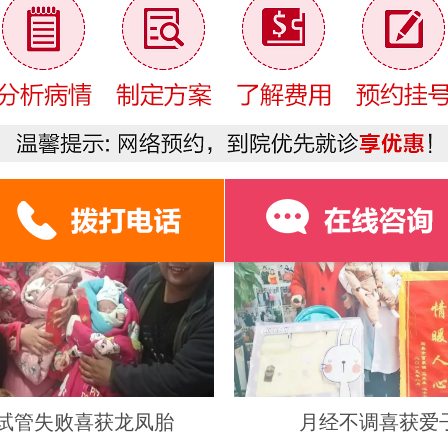
￥
援助对象惠及哪些人？
援助金额是
大喜报
/ Patients prosperity
次试管失败喜获龙凤胎
月经不调喜获爱