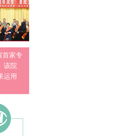
省首家专
。该院
果运用