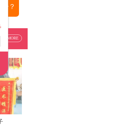
多少？
+MORE
子