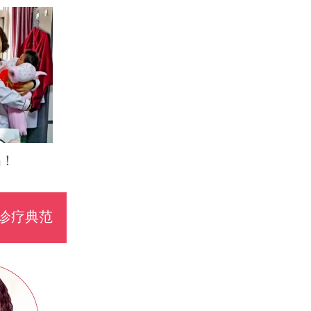
妈！
诊疗典范