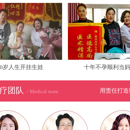
40岁人生开挂生娃
十年不孕顺利当
疗团队
用责任打造
/ Medical team