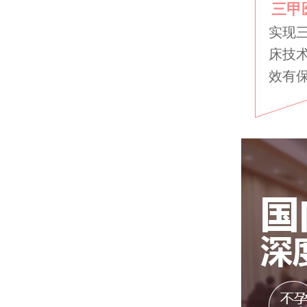
三甲
实现
床技
效有