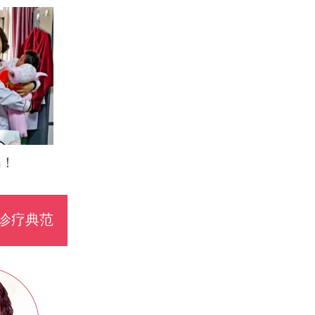
妈！
诊疗典范