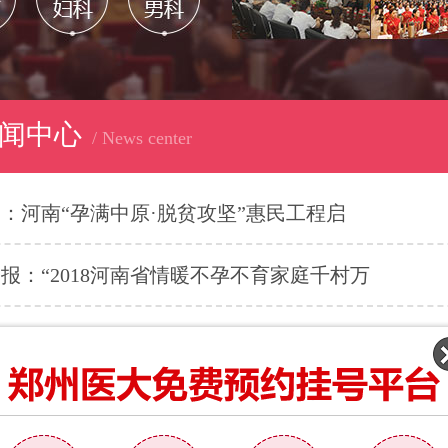
闻中心
/ News center
：河南“孕满中原·脱贫攻坚”惠民工程启
报：“2018河南省情暖不孕不育家庭千村万
：京沪豫专家博导团 携不孕技术圆梦中原
：郑州医大生殖医院继中国扶贫大会又获河南