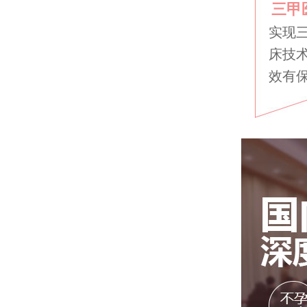
三甲
实现
床技
效有