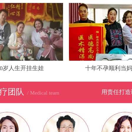
40岁人生开挂生娃
十年不孕顺利当
疗团队
用责任打造
/ Medical team