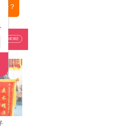
多少？
+MORE
子