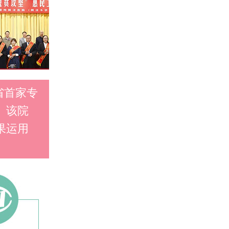
省首家专
。该院
果运用