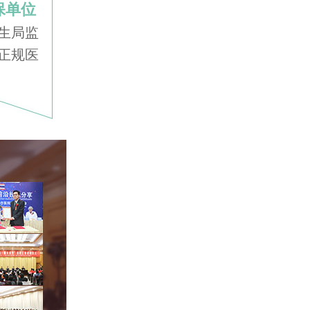
保单位
生局监
正规医