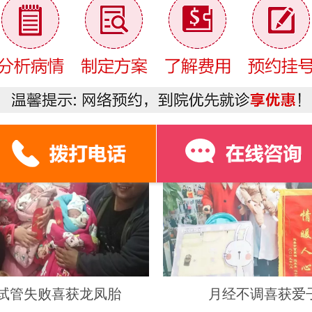
￥
援助对象惠及哪些人？
援助金额是
大喜报
/ Patients prosperity
次试管失败喜获龙凤胎
月经不调喜获爱