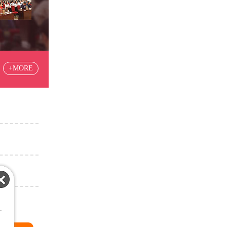
+MORE