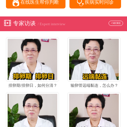
在线医生帮你判断
疾病实时问诊
专家访谈
+MORE
/ Expert interview
排卵期/排卵日，如何分清？
输卵管远端黏连，怎么办？