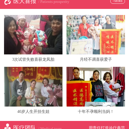
医大喜报
+MORE
/ Patients prosperity
3次试管失败喜获龙凤胎
月经不调喜获爱子
40岁人生开挂生娃
十年不孕顺利当妈！
医疗团队
用责任打造诊疗典范
/ Medical team