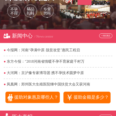
新闻中心
+MORE
/ News center
●
今报网：河南“孕满中原·脱贫攻坚”惠民工程启
●
东方今报：“2018河南省情暖不孕不育家庭千村万
●
大河网：京沪豫专家博导团 携不孕技术圆梦中原
●
凤凰网：郑州医大生殖医院继中国扶贫大会又获河南
￥
援助对象惠及哪些人？
援助金额是多少？