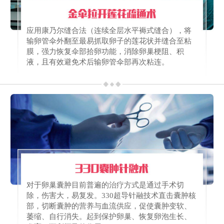
应用康乃尔缝合法（连续全层水平褥式缝合），将
输卵管伞外翻至最易抓取卵子的莲花状并缝合至粘
膜，强力恢复伞部拾卵功能，消除卵巢梗阻、积
液，且有效避免术后输卵管伞部再次粘连。
对于卵巢囊肿目前普遍的治疗方式是通过手术切
除，伤害大，易复发。330超导针融技术直击囊肿核
部，切断囊肿的营养与血流供应，促使囊肿变软、
萎缩、自行消失。起到保护卵巢、恢复卵泡生长、