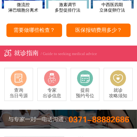
微流控
激素调节
中西医四期
淋巴细胞分离术
多型促排疗法
立体促卵疗法
需要做哪些检查？
医保报销费用多少？
就诊指南
/ Guide to seeking medical advice
查询
专家
提前
就诊
当日号源
出诊信息
预约号位
攻略须知