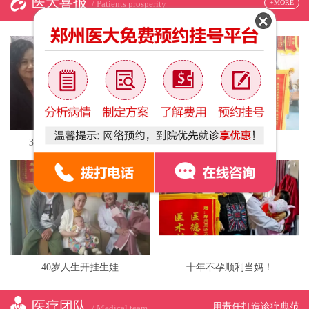
医大喜报
+MORE
/ Patients prosperity
3次试管失败喜获龙凤胎
月经不调喜获爱子
40岁人生开挂生娃
十年不孕顺利当妈！
医疗团队
用责任打造诊疗典范
/ Medical team