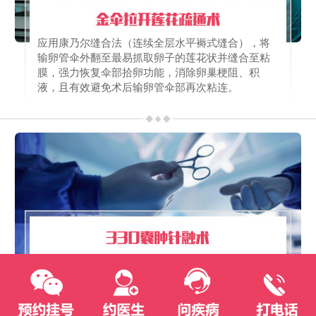
应用康乃尔缝合法（连续全层水平褥式缝合），将
输卵管伞外翻至最易抓取卵子的莲花状并缝合至粘
膜，强力恢复伞部拾卵功能，消除卵巢梗阻、积
液，且有效避免术后输卵管伞部再次粘连。
对于卵巢囊肿目前普遍的治疗方式是通过手术切
除，伤害大，易复发。330超导针融技术直击囊肿核
部，切断囊肿的营养与血流供应，促使囊肿变软、
萎缩、自行消失。起到保护卵巢、恢复卵泡生长、