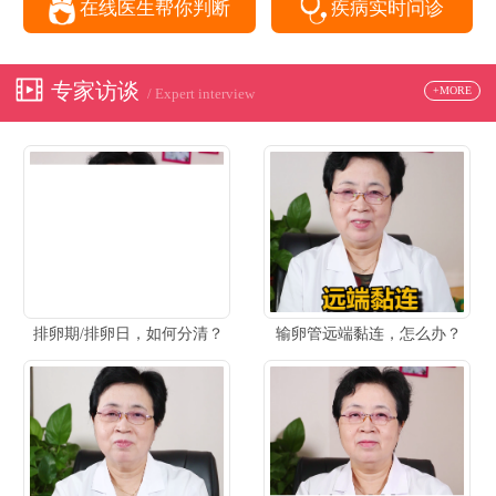
在线医生帮你判断
疾病实时问诊
专家访谈
+MORE
/ Expert interview
排卵期/排卵日，如何分清？
输卵管远端黏连，怎么办？