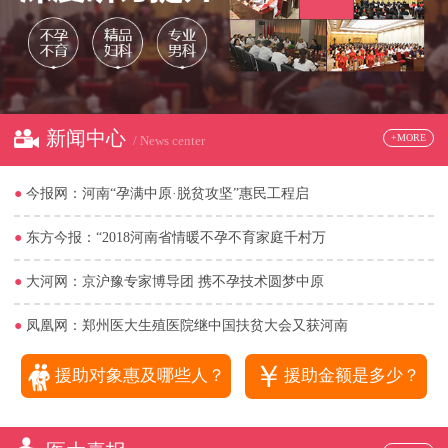
新闻中心
+MORE
/ News center
●
今报网：河南“孕满中原·脱贫攻坚”惠民工程启
●
东方今报：“2018河南省情暖不孕不育家庭千村万
●
大河网：京沪豫专家博导团 携不孕技术圆梦中原
●
凤凰网：郑州医大生殖医院继中国扶贫大会又获河南
￥
援助对象惠及哪些人？
援助金额是多少？