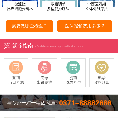
微流控
激素调节
中西医四期
淋巴细胞分离术
多型促排疗法
立体促卵疗法
需要做哪些检查？
医保报销费用多少？
就诊指南
/ Guide to seeking medical advice
查询
专家
提前
就诊
当日号源
出诊信息
预约号位
攻略须知