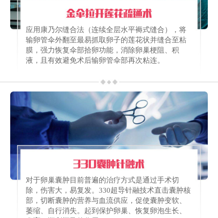
应用康乃尔缝合法（连续全层水平褥式缝合），将
输卵管伞外翻至最易抓取卵子的莲花状并缝合至粘
膜，强力恢复伞部拾卵功能，消除卵巢梗阻、积
液，且有效避免术后输卵管伞部再次粘连。
对于卵巢囊肿目前普遍的治疗方式是通过手术切
除，伤害大，易复发。330超导针融技术直击囊肿核
部，切断囊肿的营养与血流供应，促使囊肿变软、
萎缩、自行消失。起到保护卵巢、恢复卵泡生长、