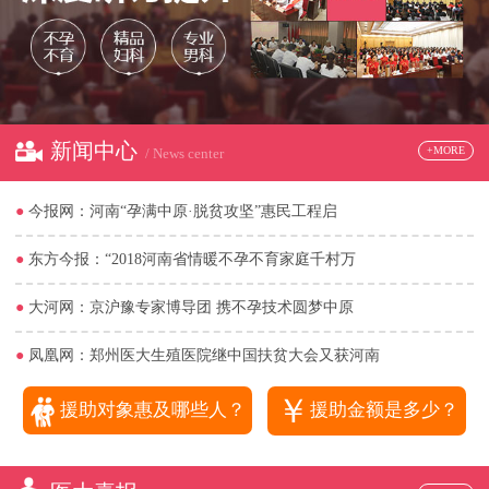
新闻中心
+MORE
/ News center
●
今报网：河南“孕满中原·脱贫攻坚”惠民工程启
●
东方今报：“2018河南省情暖不孕不育家庭千村万
●
大河网：京沪豫专家博导团 携不孕技术圆梦中原
●
凤凰网：郑州医大生殖医院继中国扶贫大会又获河南
￥
援助对象惠及哪些人？
援助金额是多少？