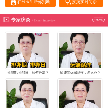
在线医生帮你判断
疾病实时问诊
专家访谈
+MORE
/ Expert interview
排卵期/排卵日，如何分清？
输卵管远端黏连，怎么办？