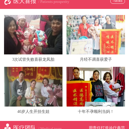
医大喜报
+MORE
/ Patients prosperity
3次试管失败喜获龙凤胎
月经不调喜获爱子
40岁人生开挂生娃
十年不孕顺利当妈！
医疗团队
用责任打造诊疗典范
/ Medical team